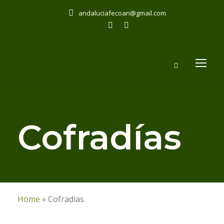
andaluciafecoan@gmail.com
Cofradías
Home
»
Cofradías