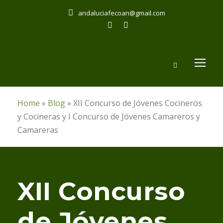
andaluciafecoan@gmail.com
Home
»
Blog
»
XII Concurso de Jóvenes Cocineros
y Cocineras y I Concurso de Jóvenes Camareros y
Camareras
XII Concurso
de Jóvenes