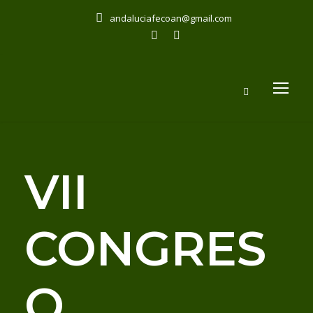
andaluciafecoan@gmail.com
VII
CONGRES
O