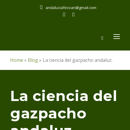
andaluciafecoan@gmail.com
Home
»
Blog
»
La ciencia del gazpacho andaluz.
La ciencia del
gazpacho