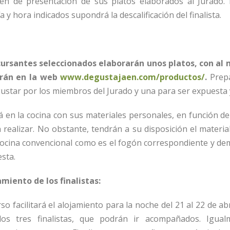
den de presentación de sus platos elaborados al Jurado.
a y hora indicados supondrá la descalificación del finalista.
oncursantes seleccionados elaborarán unos platos, con al
irán en la web
www.degustajaen.com/productos/
.
Prep
ustar por los miembros del Jurado y una para ser expuesta 
á en la cocina con sus materiales personales, en función de
 realizar. No obstante, tendrán a su disposición el materi
ocina convencional como es el fogón correspondiente y de
sta.
miento de los finalistas:
o facilitará el alojamiento para la noche del 21 al 22 de abr
los tres finalistas, que podrán ir acompañados. Igualm