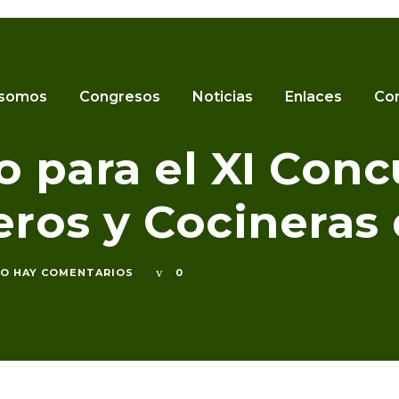
e Jóvenes Cocineros y Cocineras de Andalucía
 somos
Congresos
Noticias
Enlaces
Co
o para el XI Con
ros y Cocineras
O HAY COMENTARIOS
0