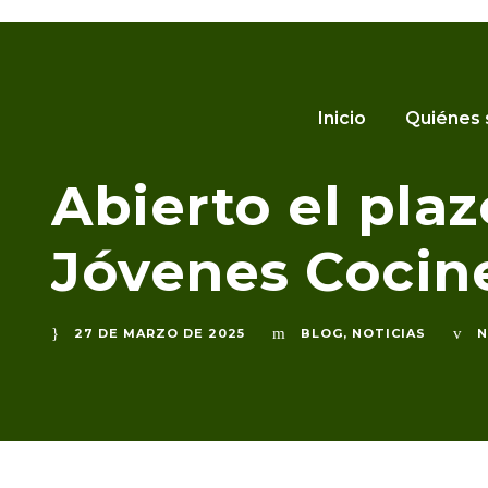
Home
»
Blog
»
Abierto el plazo para el XI Concurso d
Inicio
Quiénes
Abierto el plaz
Jóvenes Cocine
27 DE MARZO DE 2025
BLOG
,
NOTICIAS
N