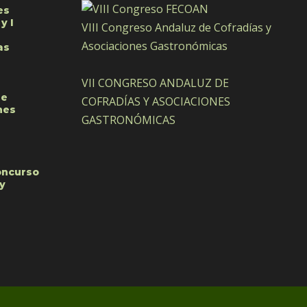
es
y I
VIII Congreso Andaluz de Cofradías y
Asociaciones Gastronómicas
as
VII CONGRESO ANDALUZ DE
de
COFRADÍAS Y ASOCIACIONES
nes
GASTRONÓMICAS
Concurso
y