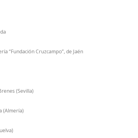
ada
ía “Fundación Cruzcampo”, de Jaén
nes (Sevilla)
 (Almería)
uelva)