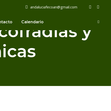
andaluciafecoan@gmail.com
ntacto
Calendario
cofradías y
icas