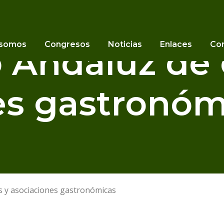
 somos
Congresos
Noticias
Enlaces
Co
 Andaluz de 
es gastronóm
s y asociaciones gastronómicas