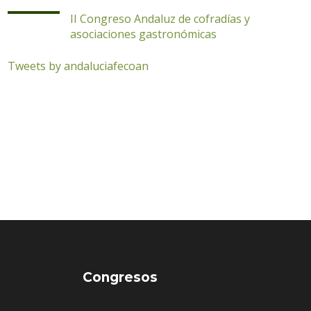
II Congreso Andaluz de cofradías y
asociaciones gastronómicas
Tweets by andaluciafecoan
Congresos