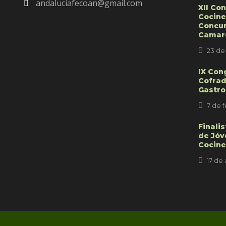
andaluciafecoan@gmail.com
XII Co
Cocine
Concur
Camar
23 de
IX Con
Cofrad
Gastr
7 de 
Finali
de Jóv
Cocine
17 de 