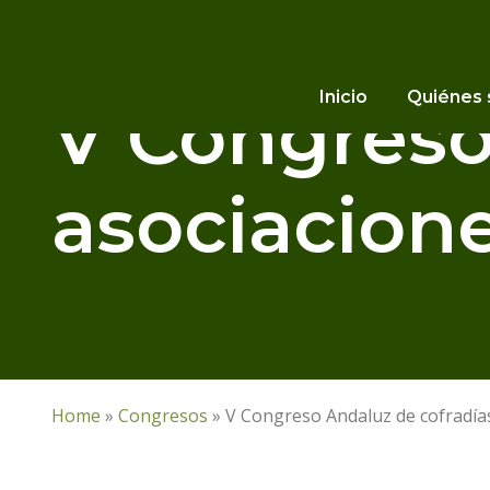
Inicio
Quiénes
V Congreso
asociacion
Home
»
Congresos
»
V Congreso Andaluz de cofradía