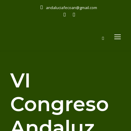
andaluciafecoan@gmail.com
VI
Congreso
Andaluz